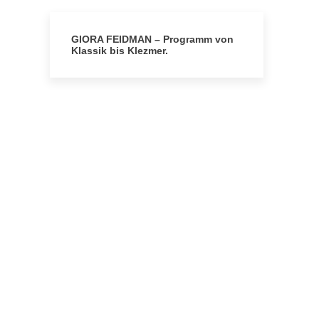
GIORA FEIDMAN – Programm von
Klassik bis Klezmer.
KONTAKT
agenda production international
GmbH
Location
Fährallee 43 | D-12527 Berlin