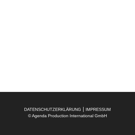
E-mail
kontakt@agenda-
production.com
Phone number
Telefon 030 / 2345 666 – 0
Telefax 030 / 2345 666 – 29
DATENSCHUTZERKLÄRUNG
⎮
IMPRESSUM
© Agenda Production International GmbH