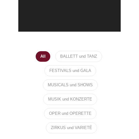
All
BALLETT und TANZ
FESTIVALS und GALA
MUSICALS und SHOWS
MUSIK und KONZERTE
OPER und OPERETTE
ZIRKUS und VARIETÉ