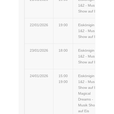
1&2 - Musik-
Show auf Eis
22/01/2026
19:00
Eiskönigin
Du
1&2 - Musik-
Show auf Eis
23/01/2026
18:00
Eiskönigin
Tr
1&2 - Musik-
Show auf Eis
24/01/2026
15:00
Eiskönigin
Gö
19:00
1&2 - Musik-
Gö
Show auf Eis
Magical
Dreams -
Musik Show
auf Eis