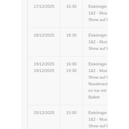
17/12/2025
15:30
Eiskönigin
Ba
1&2 - Musik-
Ba
Show auf Eis
18/12/2025
18:30
Eiskönigin
Ch
1&2 - Musik-
Show auf Eis
19/12/2025
16:00
Eiskönigin
Ge
19/12/2025
19:30
1&2 - Musik-
Ge
Show auf Eis
Nussknacker
on Ice mit
Ballett
20/12/2025
15:00
Eiskönigin
Zü
1&2 - Musik-
Ho
Show auf Eis