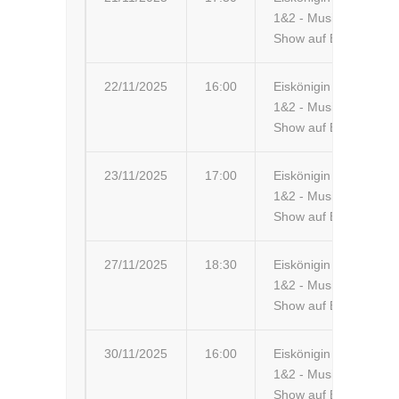
1&2 - Musik-
Ar
Show auf Eis
22/11/2025
16:00
Eiskönigin
Pl
1&2 - Musik-
Ar
Show auf Eis
23/11/2025
17:00
Eiskönigin
Pr
1&2 - Musik-
F
Show auf Eis
27/11/2025
18:30
Eiskönigin
Mo
1&2 - Musik-
Show auf Eis
30/11/2025
16:00
Eiskönigin
Li
1&2 - Musik-
Li
Show auf Eis