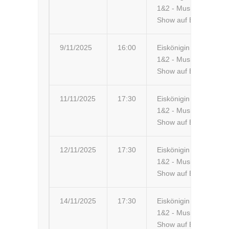
1&2 - Musik-
Ar
Show auf Eis
9/11/2025
16:00
Eiskönigin
Tř
1&2 - Musik-
Show auf Eis
11/11/2025
17:30
Eiskönigin
Po
1&2 - Musik-
me
Show auf Eis
12/11/2025
17:30
Eiskönigin
Ko
1&2 - Musik-
Ko
Show auf Eis
14/11/2025
17:30
Eiskönigin
Ži
1&2 - Musik-
Show auf Eis