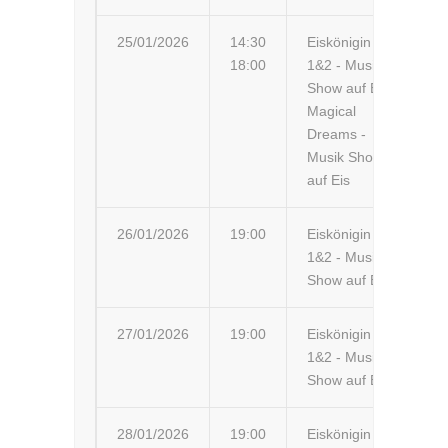
25/01/2026
14:30
Eiskönigin
Lü
18:00
1&2 - Musik-
Ko
Show auf Eis
Magical
Dreams -
Musik Show
auf Eis
26/01/2026
19:00
Eiskönigin
Kö
1&2 - Musik-
Show auf Eis
27/01/2026
19:00
Eiskönigin
Wu
1&2 - Musik-
St
Show auf Eis
28/01/2026
19:00
Eiskönigin
We