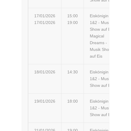
Show auf Eis
17/01/2026
15:00
Eiskönigin
Wi
17/01/2026
19:00
1&2 - Musik-
Wi
Show auf Eis
Magical
Dreams -
Musik Show
auf Eis
18/01/2026
14:30
Eiskönigin
Au
1&2 - Musik-
Pa
Show auf Eis
19/01/2026
18:00
Eiskönigin
Dr
1&2 - Musik-
Ku
Show auf Eis
21/01/2026
19:00
Eiskönigin
Es