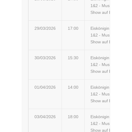
1&2 - Musik-
Show auf Eis
29/03/2026
17:00
Eiskönigin
Aa
1&2 - Musik-
Te
Show auf Eis
So
30/03/2026
15:30
Eiskönigin
Hu
1&2 - Musik-
No
Show auf Eis
01/04/2026
14:00
Eiskönigin
Ne
1&2 - Musik-
Ko
Show auf Eis
03/04/2026
18:00
Eiskönigin
Li
1&2 - Musik-
Gr
Show auf Eis