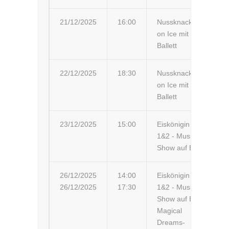
21/12/2025
16:00
Nussknacker
Zü
on Ice mit
Ballett
22/12/2025
18:30
Nussknacker
La
on Ice mit
Be
Ballett
23/12/2025
15:00
Eiskönigin
La
1&2 - Musik-
Be
Show auf Eis
26/12/2025
14:00
Eiskönigin
Ge
26/12/2025
17:30
1&2 - Musik-
Ge
Show auf Eis
Magical
Dreams-