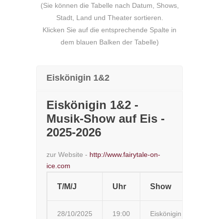
(Sie können die Tabelle nach Datum, Shows,
Stadt, Land und Theater sortieren.
Klicken Sie auf die entsprechende Spalte in
dem blauen Balken der Tabelle)
Eiskönigin 1&2
Eiskönigin 1&2 -
Musik-Show auf Eis -
2025-2026
zur Website -
http://www.fairytale-on-
ice.com
T/M/J
Uhr
Show
St
28/10/2025
19:00
Eiskönigin
Bo