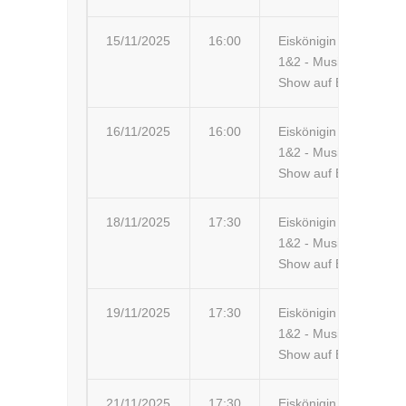
15/11/2025
16:00
Eiskönigin
Os
1&2 - Musik-
A
Show auf Eis
16/11/2025
16:00
Eiskönigin
Če
1&2 - Musik-
Bu
Show auf Eis
18/11/2025
17:30
Eiskönigin
Ús
1&2 - Musik-
st
Show auf Eis
19/11/2025
17:30
Eiskönigin
Hr
1&2 - Musik-
Ar
Show auf Eis
21/11/2025
17:30
Eiskönigin
Li