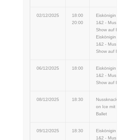
02/12/2025
18:00
Eiskönigin
Be
20:00
1&2 - Musik-
Be
Show auf Eis
Eiskönigin
1&2 - Musik-
Show auf Eis
06/12/2025
18:00
Eiskönigin
Ol
1&2 - Musik-
Ol
Show auf Eis
08/12/2025
18:30
Nussknacker
Sc
on Ice mit
Li
Ballet
09/12/2025
18:30
Eiskönigin
Sc
1&2 - Musik-
Li