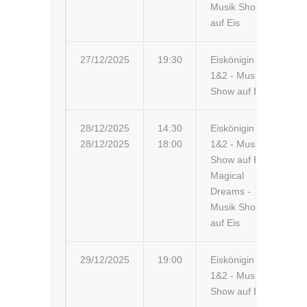
Musik Show
auf Eis
27/12/2025
19:30
Eiskönigin
Ba
1&2 - Musik-
Show auf Eis
28/12/2025
14:30
Eiskönigin
In
28/12/2025
18:00
1&2 - Musik-
In
Show auf Eis
Magical
Dreams -
Musik Show
auf Eis
29/12/2025
19:00
Eiskönigin
Ma
1&2 - Musik-
Mu
Show auf Eis