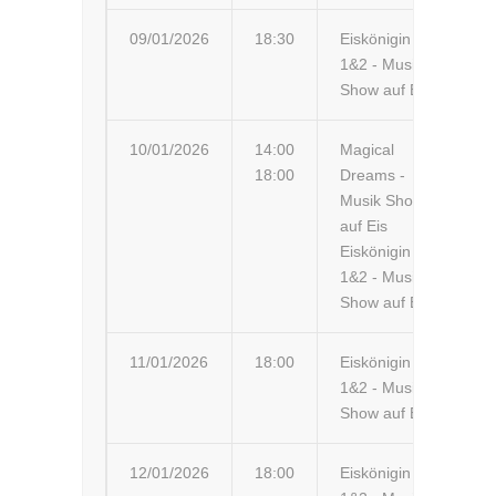
09/01/2026
18:30
Eiskönigin
Br
1&2 - Musik-
Br
Show auf Eis
10/01/2026
14:00
Magical
Er
18:00
Dreams -
Er
Musik Show
auf Eis
Eiskönigin
1&2 - Musik-
Show auf Eis
11/01/2026
18:00
Eiskönigin
Ro
1&2 - Musik-
Show auf Eis
12/01/2026
18:00
Eiskönigin
Le