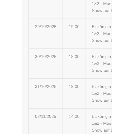
1&2 - Musik-
Ar
Show auf Eis
29/10/2025
19:00
Eiskönigin
Mo
1&2 - Musik-
Show auf Eis
30/10/2025
18:00
Eiskönigin
Va
1&2 - Musik-
Show auf Eis
31/10/2025
19:00
Eiskönigin
Ro
1&2 - Musik-
Co
Show auf Eis
02/11/2025
14:00
Eiskönigin
Bu
1&2 - Musik-
Jé
Show auf Eis