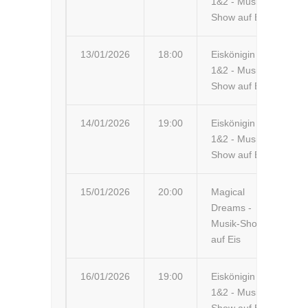
1&2 - Musik-
Show auf Eis
13/01/2026
18:00
Eiskönigin
Ch
1&2 - Musik-
Show auf Eis
14/01/2026
19:00
Eiskönigin
Ha
1&2 - Musik-
Ae
Show auf Eis
15/01/2026
20:00
Magical
Ch
Dreams -
Musik-Show
auf Eis
16/01/2026
19:00
Eiskönigin
Wü
1&2 - Musik-
Ce