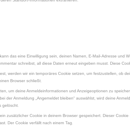
 deren Standort-Informationen extrahieren.
nn das eine Einwilligung sein, deinen Namen, E-Mail-Adresse und Web
ommentar schreibst, all diese Daten erneut eingeben musst. Diese Cook
est, werden wir ein temporäres Cookie setzen, um festzustellen, ob de
inen Browser schließt.
hten, um deine Anmeldeinformationen und Anzeigeoptionen zu speiche
 bei der Anmeldung „Angemeldet bleiben“ auswählst, wird deine Anmel
 gelöscht.
rd ein zusätzlicher Cookie in deinem Browser gespeichert. Dieser Cook
hast. Der Cookie verfällt nach einem Tag.