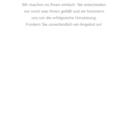
Wir machen es Ihnen einfach: Sie entscheiden
nur noch was Ihnen gefällt und wir kümmern
uns um die erfolgreiche Umsetzung.
Fordern Sie unverbindlich ein Angebot an!
KONTAKT
agenda production international
GmbH
Location
Fährallee 43 | D-12527 Berlin
E-mail